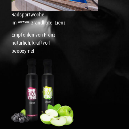
Radsportwoche
im
***** Grandhotel Lienz
Empfohlen von Franz
natürlich, kraftvoll
beeoxymel